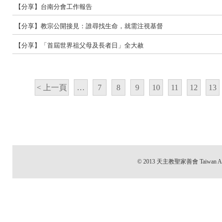
【分享】台南分會工作報告
【分享】教宗公開接見：誰尋找生命，就需注視基督
【分享】「首屆世界祖父母及長者日」全大赦
< 上一頁
…
7
8
9
10
11
12
13
© 2013 天主教聖家善會 Taiwan All 