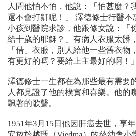
人問他怕不怕，他說：「怕甚麼？
還不會打鼾呢！」 澤德修士行醫不
小孩到醫院求診，他跟修女說：「
給十歲的耶穌？」有病人衣服太髒
「借」衣服，別人給他一些舊衣物
有更好的嗎？要給上主最好的啊！
澤德修士一生都在為那些最有需要
人都見證了他的樸實和喜樂。他的
飄著的歌聲。
1951年3月15日他因肝癌去世，
安放於越瑪（Viedma）的慈幼會