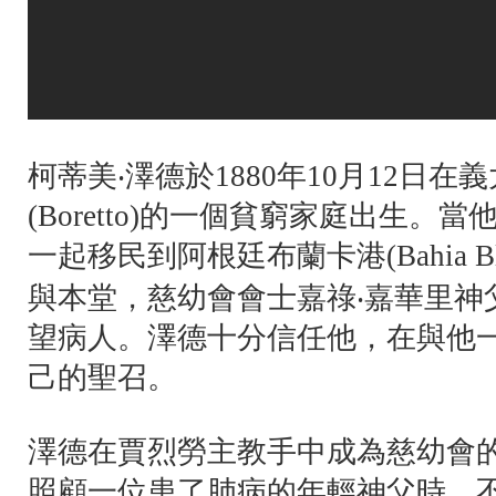
柯蒂美‧澤德於1880年10月12日
(Boretto)的一個貧窮家庭出生
一起移民到阿根廷布蘭卡港(Bahia B
與本堂，慈幼會會士嘉祿‧嘉華里神父(Car
望病人。澤德十分信任他，在與他
己的聖召。
澤德在賈烈勞主教手中成為慈幼會
照顧一位患了肺病的年輕神父時，