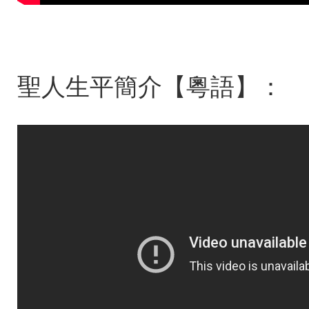
聖人生平簡介【粵語】：