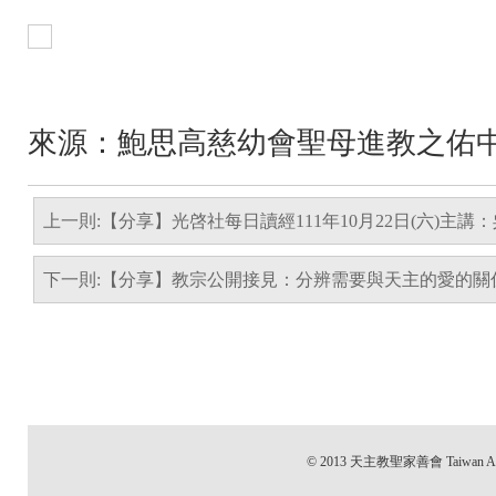
來源：
鮑思高慈幼會聖母進教之佑
上一則:【分享】光啓社每日讀經111年10月22日(六)主講
下一則:【分享】教宗公開接見：分辨需要與天主的愛的關
© 2013 天主教聖家善會 Taiwan All 