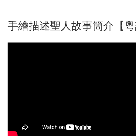
手繪描述聖人故事簡介【粵