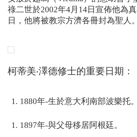
祿二世於2002年4月14日宣佈他為真福
日，他將被教宗方濟各冊封為聖人
柯蒂美‧澤德修士的重要日期：
1880年-生於意大利南部波樂托
1897年-與父母移居阿根廷。