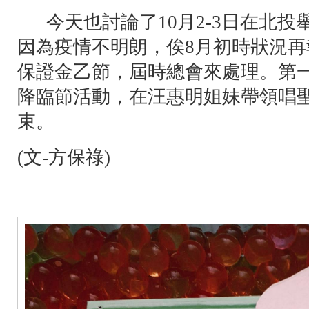
今天也討論了10月2-3日在北投
因為疫情不明朗，俟8月初時狀況
保證金乙節，屆時總會來處理。第
降臨節活動，在汪惠明姐妹帶領唱
束。
(文-方保祿)