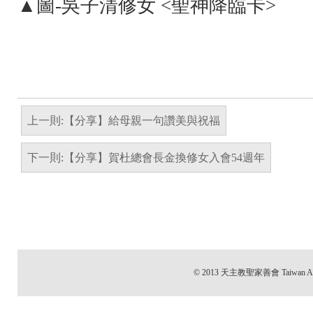
▲圖-吳子清修女 <聖神降臨卡>
上一則:【分享】給母親一句讚美與祝福
下一則:【分享】賀杜總會長金換修女入會54週年
© 2013 天主教聖家善會 Taiwan All 