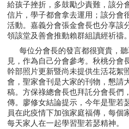
給孩子挫折，多鼓勵少責難，該分
信片，學子都會拿去運用；該分會
活動。嘉義分會張金會長也分享該
領該堂及善會推動賴群組讀經祈禱
每位分會長的發言都很寶貴，聽
見，作為自己分會參考。秋桃分會
幹部照片更新暨尚未提供生活花絮
會，聖家會刊是大家的刊物，懇請
稿。方保祿總會長也拜託分會長們
傳。廖修女結論提示，今年是聖若
員在此疫情下加強家庭福傳，每個
每天家人在一起學習聖若瑟精神。