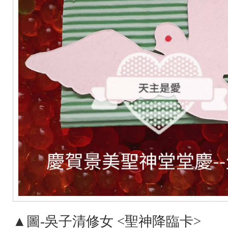
▲圖-吳子清修女 <聖神降臨卡>