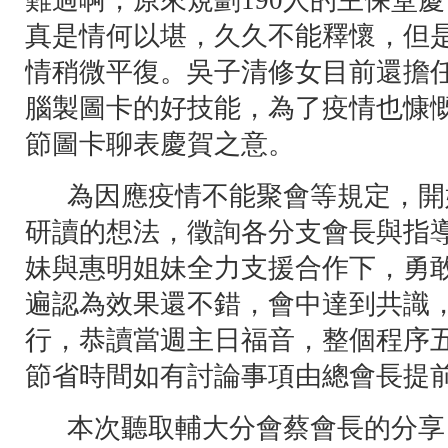
難過啊，原來規劃190人的主保堂
真是情何以堪，久久不能釋懷，但
情稍微平復。吳子清修女目前還擔
腦製圖卡的好技能，為了疫情也慷
節圖卡聊表慶賀之意。
為因應疫情不能聚會等規定，開
研讀的想法，徵詢各分支會長與指
妹與惠明姐妹全力支援合作下，勇
遍認為效果還不錯，會中達到共識
行，恭讀當週主日福音，整個程序
節省時間如有討論事項由總會長提
本次聽取輔大分會蔡會長的分享