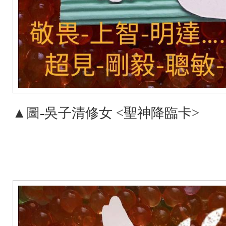
▲圖-吳子清修女 <聖神降臨卡>