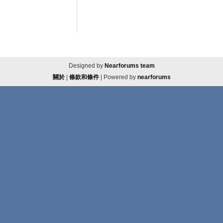
Designed by
Nearforums team
關於
|
條款和條件
| Powered by
nearforums