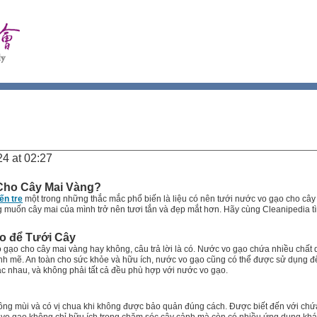
4 at 02:27
Cho Cây Mai Vàng?
ến tre
một trong những thắc mắc phổ biến là liệu có nên tưới nước vo gạo cho cây
g muốn cây mai của mình trở nên tươi tắn và đẹp mắt hơn. Hãy cùng Cleanipedia tìm
o để Tưới Cây
vo gạo cho cây mai vàng hay không, câu trả lời là có. Nước vo gạo chứa nhiều chấ
nh mẽ. An toàn cho sức khỏe và hữu ích, nước vo gạo cũng có thể được sử dụng để 
c nhau, và không phải tất cả đều phù hợp với nước vo gạo.
ng mùi và có vị chua khi không được bảo quản đúng cách. Được biết đến với chứ