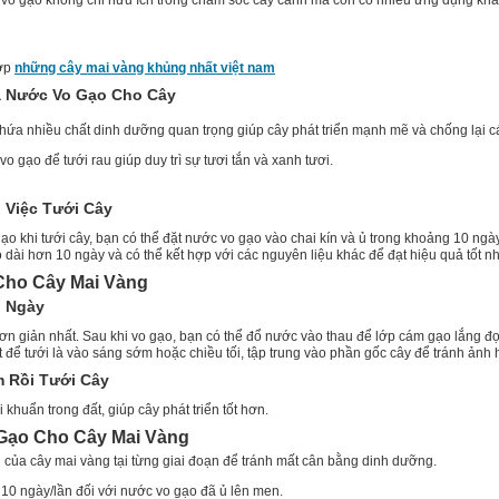
ước vo gạo không chỉ hữu ích trong chăm sóc cây cảnh mà còn có nhiều ứng dụng kh
hợp
những cây mai vàng khủng nhất việt nam
ủa Nước Vo Gạo Cho Cây
ứa nhiều chất dinh dưỡng quan trọng giúp cây phát triển mạnh mẽ và chống lại cá
 gạo để tưới rau giúp duy trì sự tươi tắn và xanh tươi.
 Việc Tưới Cây
gạo khi tưới cây, bạn có thể đặt nước vo gạo vào chai kín và ủ trong khoảng 10 ngà
o dài hơn 10 ngày và có thể kết hợp với các nguyên liệu khác để đạt hiệu quả tốt nh
Cho Cây Mai Vàng
g Ngày
n giản nhất. Sau khi vo gạo, bạn có thể đổ nước vào thau để lớp cám gạo lắng đọ
t để tưới là vào sáng sớm hoặc chiều tối, tập trung vào phần gốc cây để tránh ảnh
m Rồi Tưới Cây
khuẩn trong đất, giúp cây phát triển tốt hơn.
 Gạo Cho Cây Mai Vàng
của cây mai vàng tại từng giai đoạn để tránh mất cân bằng dinh dưỡng.
 10 ngày/lần đối với nước vo gạo đã ủ lên men.