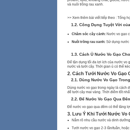
protein, lipid, khoáng chất, glucid, n
và nuôi trồng rau xanh.
>> Xem thêm bài viết tiếp theo : Tổng 
1.2. Công Dụng Tuyệt Vời c
Chăm sóc cây cảnh:
Nước vo gạo ch
Nuôi trồng rau xanh:
Sử dụng nước vo
1.3. Cách Ủ Nước Vo Gạo Cho
Để tận dụng tối đa lợi ích của nước vo 
nước và tưới cây. Thời gian ủ có thể ké
2. Cách Tưới Nước Vo Gạo 
2.1. Dùng Nước Vo Gạo Tron
Dùng nước vo gạo trong ngày là cách đơ
để tưới cây mai vàng. Thời điểm tốt nhấ
2.2. Để Nước Vo Gạo Qua Đê
Để nước vo gạo qua đêm có thể tăng lợi 
3. Lưu Ý Khi Tưới Nước Vo
Nắm rõ nhu cầu nước và dinh dưỡng 
Tưới nước vo gạo 2-3 lần/tuần, hoặc