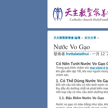
天主教聖家善會 論壇
好文分享
Nước Vo Gạo
發佈者
hvttalatathui
-
一月 12 ’2
Có Nên Tưới Nước Vo Gạo 
Trong quá trình chăm sóc
mai vàng ở b
khi gần đến dịp Tết, khi mọi người mon
chính xác.
1. Có Thể Dùng Nước Vo Gạ
Đối với câu hỏi liệu có nên tưới nước 
thụ đầy đủ dưỡng chất và phát triển mạ
mỗi loại cây có nhu cầu dinh dưỡng khá
1.1. Đặc Điểm Nước Vo Gạo
Nước vo gạo có màu trắng như sữa, khô