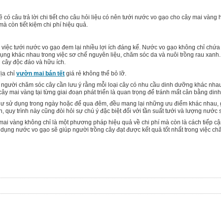
ẽ có câu trả lời chi tiết cho câu hỏi liệu có nên tưới nước vo gạo cho cây mai vàn
à còn tiết kiệm chi phí hiệu quả.
 việc tưới nước vo gạo đem lại nhiều lợi ích đáng kể. Nước vo gạo không chỉ ch
ụng khác nhau trong việc sơ chế nguyên liệu, chăm sóc da và nuôi trồng rau xanh
i cây độc đáo và hữu ích.
địa chỉ
vườn mai bán tết
giá rẻ không thể bỏ lỡ.
t, người chăm sóc cây cần lưu ý rằng mỗi loại cây có nhu cầu dinh dưỡng khác nhau
ây mai vàng tại từng giai đoạn phát triển là quan trọng để tránh mất cân bằng din
 sử dụng trong ngày hoặc để qua đêm, đều mang lại những ưu điểm khác nhau, gi
n, quy trình này cũng đòi hỏi sự chú ý đặc biệt đối với tần suất tưới và lượng nước
 mai vàng không chỉ là một phương pháp hiệu quả về chi phí mà còn là cách tiếp cậ
ử dụng nước vo gạo sẽ giúp người trồng cây đạt được kết quả tốt nhất trong việc c