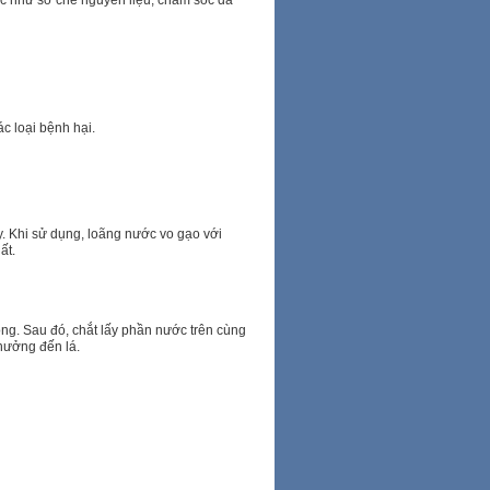
ác như sơ chế nguyên liệu, chăm sóc da
c loại bệnh hại.
y. Khi sử dụng, loãng nước vo gạo với
ất.
ng. Sau đó, chắt lấy phần nước trên cùng
 hưởng đến lá.