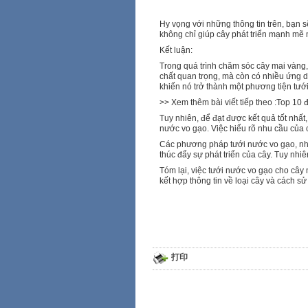
Hy vọng với những thông tin trên, bạn s
không chỉ giúp cây phát triển mạnh mẽ m
Kết luận:
Trong quá trình chăm sóc cây mai vàng,
chất quan trọng, mà còn có nhiều ứng d
khiến nó trở thành một phương tiện tướ
>> Xem thêm bài viết tiếp theo :Top 10 
Tuy nhiên, để đạt được kết quả tốt nhấ
nước vo gạo. Việc hiểu rõ nhu cầu của c
Các phương pháp tưới nước vo gạo, như
thúc đẩy sự phát triển của cây. Tuy nhiê
Tóm lại, việc tưới nước vo gạo cho cây
kết hợp thông tin về loại cây và cách s
打印