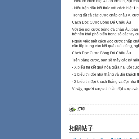
- Nếu có cách biệt 4 bàn trở lên, đội c
- Nếu trận đấu kết thúc với cách biệt 1
Trong tất cả các cược chấp châu Á, cược
Cách Đọc Cược Bóng Đá Châu Âu
Với tên gọi cược bóng đá châu Âu, bạn 
trở nên khá phổ biến trong số các tay c
Ngoài việc biết cách đọc cược chấp châ
cần tập trung vào kết quả cuối cùng, ngh
Cách Đọc Cược Bóng Đá Châu Âu
Trên bảng cược, bạn sẽ thấy các ký hiệ
- X biểu thị kết quả hòa giữa hai đội cư
- 1 biểu thị đội nhà thắng và đội khách t
- 2 biểu thị đội khách thắng và đội nhà t
Vì vậy, người cược chỉ cần đặt cược và
打印
相關帖子