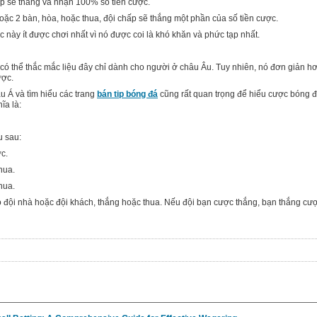
hấp sẽ thắng và nhận 100% số tiền cược.
 hoặc 2 bàn, hòa, hoặc thua, đội chấp sẽ thắng một phần của số tiền cược.
 này ít được chơi nhất vì nó được coi là khó khăn và phức tạp nhất.
có thể thắc mắc liệu đây chỉ dành cho người ở châu Âu. Tuy nhiên, nó đơn giản h
ược.
u Á và tìm hiểu các trang
bán tip bóng đá
cũng rất quan trọng để hiểu cược bóng đá
ĩa là:
u sau:
ợc.
hua.
hua.
o đội nhà hoặc đội khách, thắng hoặc thua. Nếu đội bạn cược thắng, bạn thắng cượ