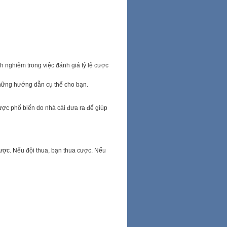
h nghiệm trong việc đánh giá tỷ lệ cược
những hướng dẫn cụ thể cho bạn.
cược phổ biến do nhà cái đưa ra để giúp
ược. Nếu đội thua, bạn thua cược. Nếu