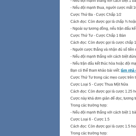
- Nếu đội mạnh thắng với cách biệt 1 b
- Nếu đội mạnh thua, người cược mất 1
Cược Thứ Ba - Cược Chấp 1/2
Cách đọc: Còn được gọi là chấp ¾ hoặc
- Ngoài sự tương đồng, nếu trận đấu kế
Cược Thứ Tư - Cược Chấp 1 Bàn
Cách đọc: Còn được gọi là cược chấp 1
- Người cược thắng và nhận đủ số tiền n
- Nếu đội mạnh thắng với cách biệt đúng
- Nếu trận đấu kết thúc hòa hoặc đội m
Bạn có thể tham khảo bài viết:
làm nhà 
Cược Thứ Tư trong các mẹo cược trên 
Cược Loại 5 - Cược Thua Một Nửa
Cách đọc: Còn được gọi là cược 1.25 h
Cược này khá đơn giản để đọc, tương tự
Trong các trường hợp:
- Nếu đội mạnh thắng với cách biệt 1 b
Cược Loại 6 - Cược 1.5
Cách đọc: Còn được gọi là cược 1.5 ho
Trong các trường hợp: