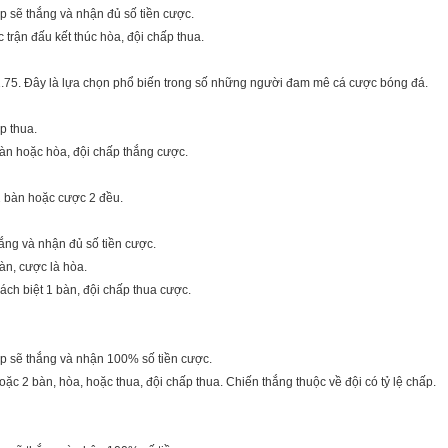
ấp sẽ thắng và nhận đủ số tiền cược.
 trận đấu kết thúc hòa, đội chấp thua.
.75. Đây là lựa chọn phổ biến trong số những người đam mê cá cược bóng đá.
ấp thua.
 bàn hoặc hòa, đội chấp thắng cược.
2 bàn hoặc cược 2 đều.
hắng và nhận đủ số tiền cược.
bàn, cược là hòa.
cách biệt 1 bàn, đội chấp thua cược.
hấp sẽ thắng và nhận 100% số tiền cược.
hoặc 2 bàn, hòa, hoặc thua, đội chấp thua. Chiến thắng thuộc về đội có tỷ lệ chấp.