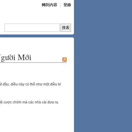
轉到內容
登錄
Người Mới
 đầu, điều này có thể như một điều bí
 lệ cược chính mà các nhà cái đưa ra.