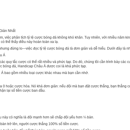
Giản Nhất
m, việc phân tích tỷ lệ cược bóng đá không khó khăn. Tuy nhiên, với nhiều năm kin
có thể thấy điều này hoàn toàn xa lạ.
nhưng đừng lo—việc đọc tỷ lệ cược bóng đá là đơn giản và dễ hiểu. Dưới đây là 
u Á
ác quy tắc cược có thể rất nhiều và phức tạp. Do đó, chúng tôi cần trình bày các 
c bóng đá, Handicap Châu Á được coi là khá phức tạp.
u Á bao gồm nhiều loại cược khác nhau mà bạn cần nhớ.
a 0 hoặc cược hòa. Nó khá đơn giản: nếu đội mà bạn đặt cược thắng, bạn thắng c
nhận lại số tiền cược ban đầu.
u này có nghĩa là đội mạnh hơn sẽ chấp đội yếu hơn ¼ bàn.
2 bàn trở lên, người cược thắng 100% số tiền cược.