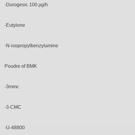
-Durogesic 100 µg/h
-Eutylone
-N-isopropylbenzylamine
Poudre of BMK
-3mmc
-3-CMC
-U-48800