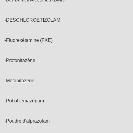
-DESCHLOROETIZOLAM
-Fluorexétamine (FXE)
-Protonitazène
-Metonitazene
-Pot of témazépam
-Poudre d'alprazolam