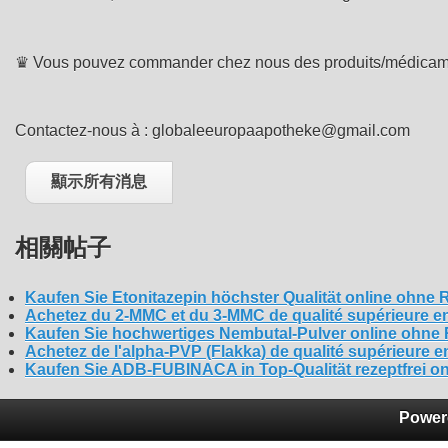
♛ Vous pouvez commander chez nous des produits/médicame
Contactez-nous à : globaleeuropaapotheke@gmail.com
顯示所有消息
相關帖子
Kaufen Sie Etonitazepin höchster Qualität online oh
Achetez du 2-MMC et du 3-MMC de qualité supérieure en
Kaufen Sie hochwertiges Nembutal-Pulver online oh
Achetez de l'alpha-PVP (Flakka) de qualité supérieure 
Kaufen Sie ADB-FUBINACA in Top-Qualität rezeptfrei
Power